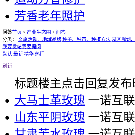
芳香老年照护
问答
首页
>
产业生态圈
>
问答
分类：
文旅活动、地域品牌
|
种子、种苗、种植方法
|
园区规划
我要发帖
我要提问
默认
最新
精华
热门
刷新
标题
楼主
点击
回复
发布
大马士革玫瑰
一诺互联
山东平阴玫瑰
一诺互联
甘肃苦水玫瑰
一诺互联