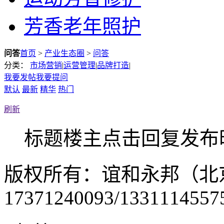
芳香老年照护
问答
首页
>
产业生态圈
>
问答
分类：
市场营销
|
运营管理
|
品牌打造
|
我要发帖
我要提问
默认
最新
精华
热门
刷新
标题
楼主
点击
回复
发布
版权所有：谊和永邦（北
17371240093/1331114557