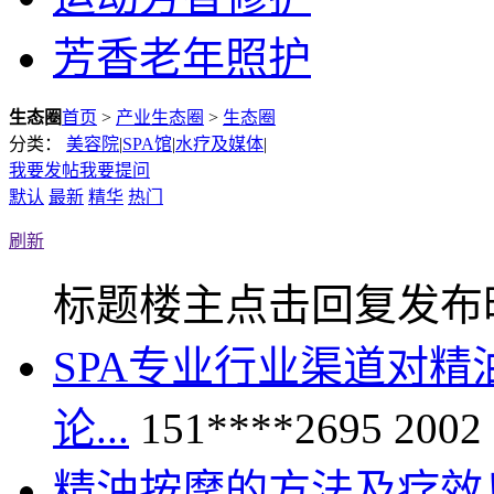
芳香老年照护
生态圈
首页
>
产业生态圈
>
生态圈
分类：
美容院
|
SPA馆
|
水疗及媒体
|
我要发帖
我要提问
默认
最新
精华
热门
刷新
标题
楼主
点击
回复
发布
SPA专业行业渠道对精
论...
151****2695
2002
精油按摩的方法及疗效