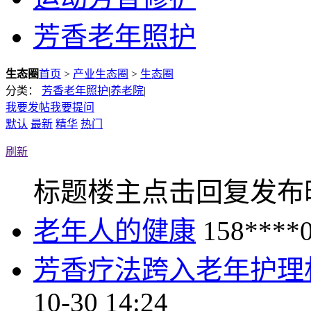
芳香老年照护
生态圈
首页
>
产业生态圈
>
生态圈
分类：
芳香老年照护
|
养老院
|
我要发帖
我要提问
默认
最新
精华
热门
刷新
标题
楼主
点击
回复
发布
老年人的健康
158****
芳香疗法跨入老年护理
10-30 14:24