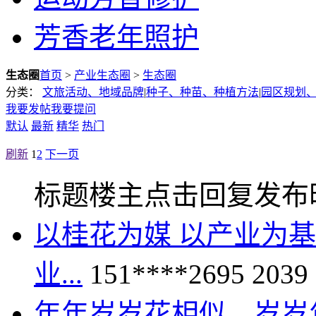
芳香老年照护
生态圈
首页
>
产业生态圈
>
生态圈
分类：
文旅活动、地域品牌
|
种子、种苗、种植方法
|
园区规划
我要发帖
我要提问
默认
最新
精华
热门
刷新
1
2
下一页
标题
楼主
点击
回复
发布
以桂花为媒 以产业为
业...
151****2695
2039
年年岁岁花相似，岁岁