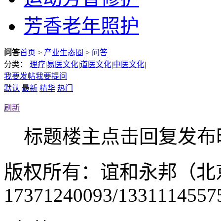
芳香老年照护
问答
首页
>
产业生态圈
>
问答
分类：
理疗
|
易医文化
|
道医文化
|
中医文化
|
我要发帖
我要提问
默认
最新
精华
热门
刷新
标题
楼主
点击
回复
发布
版权所有：谊和永邦（北
17371240093/1331114557