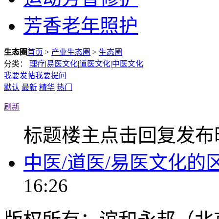
芳香老年照护
生态圈
首页
>
产业生态圈
>
生态圈
分类：
理疗
|
易医文化
|
道医文化
|
中医文化
|
我要发帖
我要提问
默认
最新
精华
热门
刷新
标题
楼主
点击
回复
发布
中医/道医/易医文化的
16:26