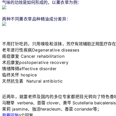
气味的功效是如何形成的，
以薰衣草为例：
两种不同薰衣草品种精油成分差异：
不用打针吃药，只用嗅吸和涂抹，
芳疗有效辅助正规医疗存
老年退行性疾病Degenerative diseases
癌症康复 Cancer rehabilitation
术后康复postoperative recovery
情绪障碍affective disorder
临终关怀 hospice
天然抗生素 Natural antibiotic
近两年，姚雷老师及国内的多位专家都把目光转向了特色香
马鞭草 verbena、
苜蓿 clover、
黄芩 Scutellaria baicalensi
茉莉 jasmine、
独活
heracleum、
香菜 coriander等；
我要回复
0个回复