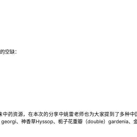
在的空缺：
味中药资源，在本次的分享中姚雷老师也为大家提到了多种中
s georgi、
神香草
Hyssop、
栀子花重瓣（double）
gardenia、
金