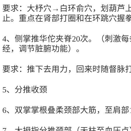
要求：大杼穴→白环俞穴，划葫芦
止。重点在肾部打圈和在环跳穴握
4、侧掌推华佗夹脊20次。（刺激
经，调节脏腑功能）。
要求：推下去用力，回来时随督脉打
5、分推收颈
6、双掌掌根叠柔颈部大筋，至肩部1
7、大拇指分推颈部（天柱至血压点