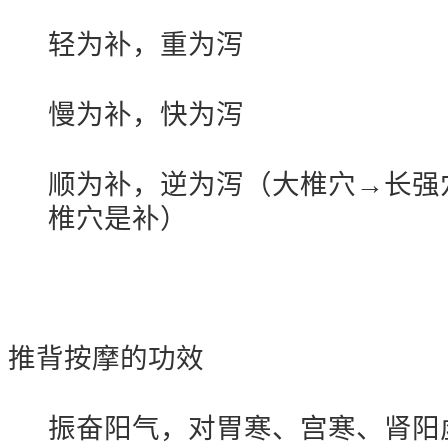
轻为补，重为泻
慢为补，快为泻
顺为补，逆为泻（大椎穴→长强
椎穴是补）
推背按摩的功效
振奋阳气，对胃寒、宫寒、肾阳